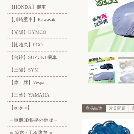
【HONDA】機車
【川崎重車】Kawasaki
【光陽】KYMCO
【比雅久】PGO
【台鈴】SUZUKI 機車
【三陽】SYM
【偉士牌】Vespa
【三葉】YAMAHA
【gogoro】
商品描述
常見問題
＝重機3D銀格外銷版＝
＝ 室內 / 工程防塵 ＝