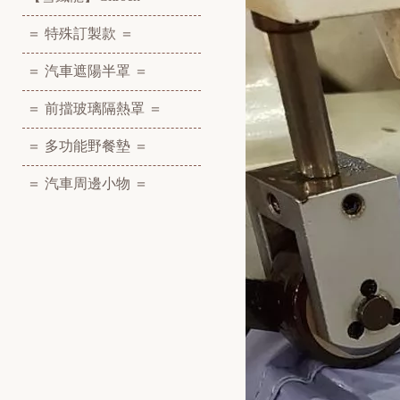
＝ 特殊訂製款 ＝
＝ 汽車遮陽半罩 ＝
＝ 前擋玻璃隔熱罩 ＝
＝ 多功能野餐墊 ＝
＝ 汽車周邊小物 ＝