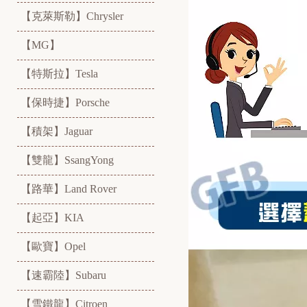
【克萊斯勒】Chrysler
【MG】
【特斯拉】Tesla
【保時捷】Porsche
【積架】Jaguar
【雙龍】SsangYong
【路華】Land Rover
【起亞】KIA
【歐寶】Opel
【速霸陸】Subaru
【雪鐵龍】Citroen