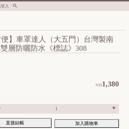
員登入
方便】車罩達人（大五門）台灣製南
C雙層防曬防水《標誌》308
1,380
NT$
直接結帳
加入購物車