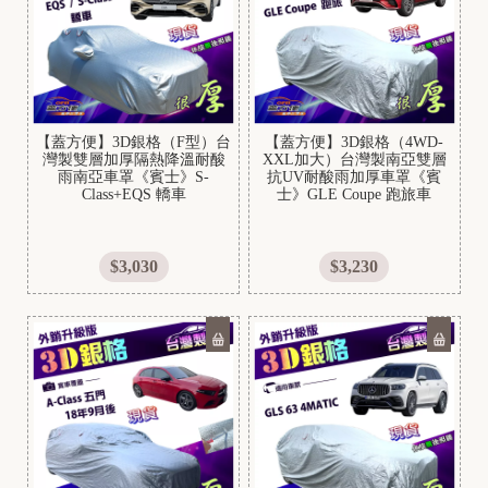
C
O
【蓋方便】3D銀格（F型）台
【蓋方便】3D銀格（4WD-
灣製雙層加厚隔熱降溫耐酸
XXL加大）台灣製南亞雙層
雨南亞車罩《賓士》S-
抗UV耐酸雨加厚車罩《賓
Class+EQS 轎車
士》GLE Coupe 跑旅車
P
$3,030
$3,230
G
O
S