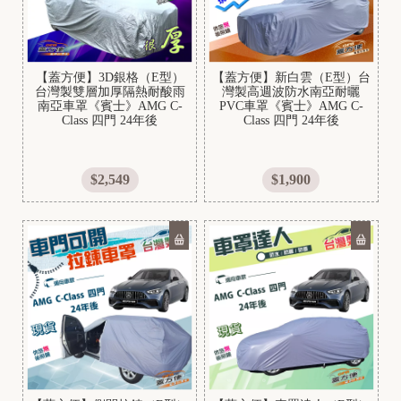
【蓋方便】3D銀格（E型）
【蓋方便】新白雲（E型）台
台灣製雙層加厚隔熱耐酸雨
灣製高週波防水南亞耐曬
南亞車罩《賓士》AMG C-
PVC車罩《賓士》AMG C-
H
Class 四門 24年後
Class 四門 24年後
Y
U
$2,549
$1,900
N
D
A
I
S