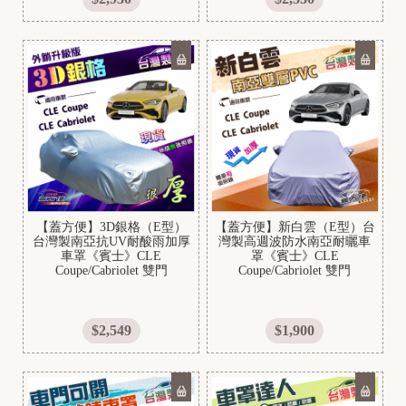
A
H
A
g
o
g
o
r
【蓋方便】3D銀格（E型）
【蓋方便】新白雲（E型）台
o
台灣製南亞抗UV耐酸雨加厚
灣製高週波防水南亞耐曬車
車罩《賓士》CLE
罩《賓士》CLE
Coupe/Cabriolet 雙門
Coupe/Cabriolet 雙門
$2,549
$1,900
3
D