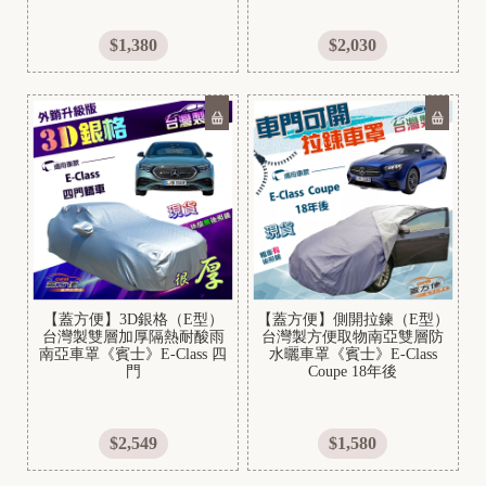
r
d
$1,380
$2,030
H
O
N
D
A
【蓋方便】3D銀格（E型）
【蓋方便】側開拉鍊（E型）
台灣製雙層加厚隔熱耐酸雨
台灣製方便取物南亞雙層防
南亞車罩《賓士》E-Class 四
水曬車罩《賓士》E-Class
門
Coupe 18年後
$2,549
$1,580