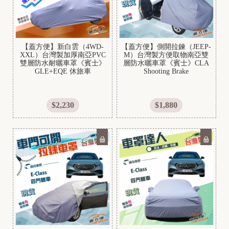
H
A
【蓋方便】新白雲（4WD-
【蓋方便】側開拉鍊（JEEP-
XXL）台灣製加厚南亞PVC
M）台灣製方便取物南亞雙
R
雙層防水耐曬車罩《賓士》
層防水曬車罩《賓士》CLA
L
GLE+EQE 休旅車
Shooting Brake
E
Y
$2,230
$1,880
A
P