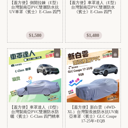
R
【蓋方便】側開拉鍊（E型）
【蓋方便】車罩達人（E型）
台灣製南亞PVC雙層防水抗
台灣製南亞PVC雙層防水
I
UV車罩《賓士》E-Class 四門
《賓士》E-Class 四門
L
I
A
$1,580
$1,480
H
a
r
t
【蓋方便】車罩達人（D型）
【蓋方便】新白雲（4WD-
台灣製南亞PVC雙層防水防
XL）台灣製長效防水抗UV南
f
曬《賓士》C-Class 四門轎車
亞車罩《賓士》GLC Coupe
o
17-25年+EQB