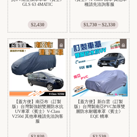
GLS 63 4MATIC
種請先洽詢客服
$2,430
$1,730 ~ $2,330
V
e
s
p
a
【蓋方便】南亞布（訂製
【蓋方便】新白雲（訂製
版）台灣製強韌雙層防水抗
版）台灣製南亞PVC加厚雙
UV車罩《賓士》V-Class
層防水耐曬車罩《賓士》
Y
V250d 其他車種請先洽詢客
EQE 轎車
服
A
$2,930
$2,530