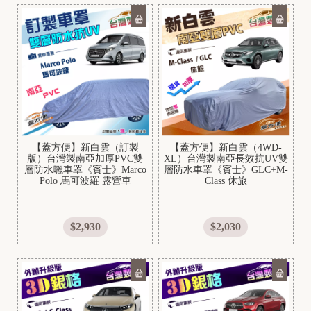
K
a
w
a
s
a
k
【蓋方便】新白雲（訂製
【蓋方便】新白雲（4WD-
版）台灣製南亞加厚PVC雙
XL）台灣製南亞長效抗UV雙
i
層防水曬車罩《賓士》Marco
層防水車罩《賓士》GLC+M-
Polo 馬可波羅 露營車
Class 休旅
$2,930
$2,030
K
Y