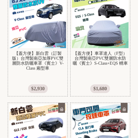
A
E
O
N
【蓋方便】新白雲（訂製
【蓋方便】車罩達人（F型）
版）台灣製南亞加厚PVC雙
台灣製南亞PVC雙層防水防
層防水防曬車罩《賓士》V-
曬《賓士》S-Class+EQS 轎車
B
Class 廂型車
$2,930
$1,680