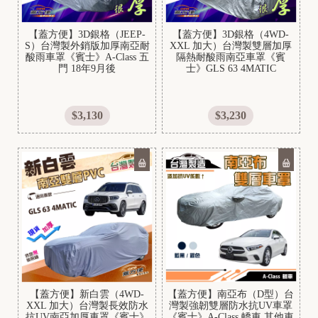
U
Z
【蓋方便】3D銀格（JEEP-
【蓋方便】3D銀格（4WD-
S）台灣製外銷版加厚南亞耐
XXL 加大）台灣製雙層加厚
U
酸雨車罩《賓士》A-Class 五
隔熱耐酸雨南亞車罩《賓
K
門 18年9月後
士》GLS 63 4MATIC
I
$3,130
$3,230
S
Y
【蓋方便】新白雲（4WD-
【蓋方便】南亞布（D型）台
XXL 加大）台灣製長效防水
灣製強韌雙層防水抗UV車罩
抗UV南亞加厚車罩《賓士》
《賓士》A-Class 轎車 其他車