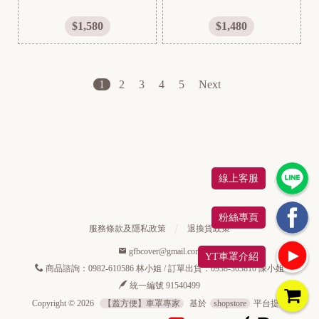
$1,580
$1,480
1
2
3
4
5
L
U
X
G
E
線上客服
N
粉絲專頁
服務條款及隱私政策
退換貨政策
I
gfbcover@gmail.com
YT車罩介紹
N
商品諮詢：0982-610586 林小姐 / 訂單出貨：0938-303810 陳小姐
F
統一編號 91540499
Copyright ©
2026
【蓋方便】車罩專家
基於
shopstore
平台提供
I