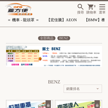
0
搜尋
購物車
選單
＝ 機車 - 龍頭罩 ＝
【宏佳騰】AEON
【BMW】機
全部商品
BENZ
-
BENZ