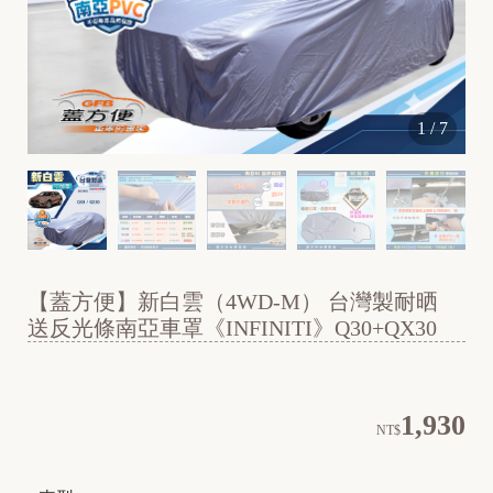
A
E
1
/
7
O
N
B
【蓋方便】新白雲（4WD-M） 台灣製耐晒
送反光條南亞車罩《INFINITI》Q30+QX30
1,930
NT$