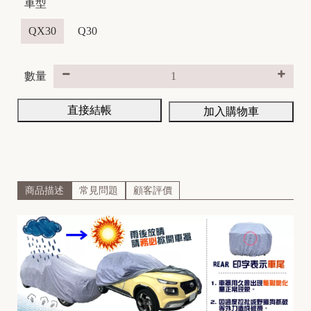
車型
QX30
Q30
H
A
數量
R
L
直接結帳
加入購物車
E
Y
商品描述
常見問題
顧客評價
A
P