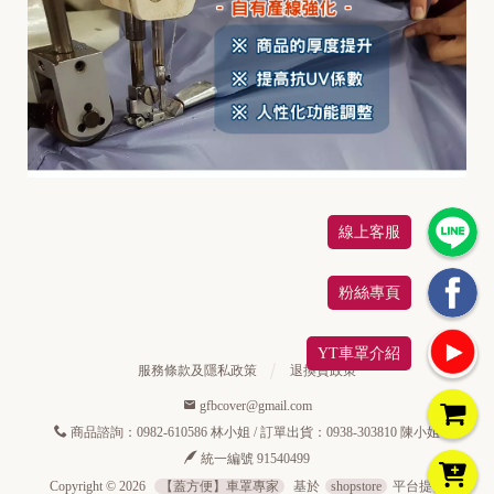
r
d
H
O
N
D
A
線上客服
粉絲專頁
YT車罩介紹
服務條款及隱私政策
退換貨政策
gfbcover@gmail.com
商品諮詢：0982-610586 林小姐 / 訂單出貨：0938-303810 陳小姐
統一編號 91540499
Copyright ©
2026
【蓋方便】車罩專家
基於
shopstore
平台提供