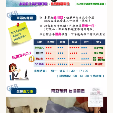
R
I
L
I
A
H
a
r
t
f
o