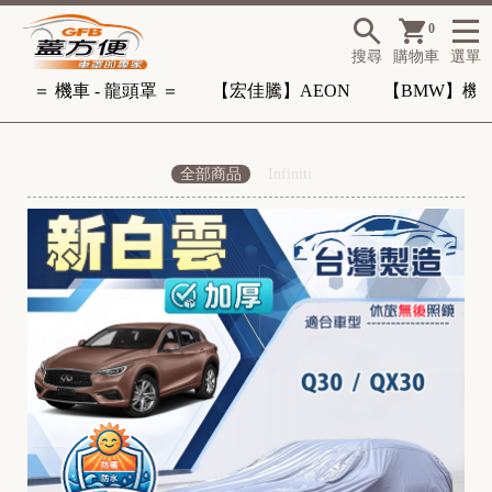
0
搜尋
購物車
選單
＝ 機車 - 龍頭罩 ＝
【宏佳騰】AEON
【BMW】機
全部商品
Infiniti
-