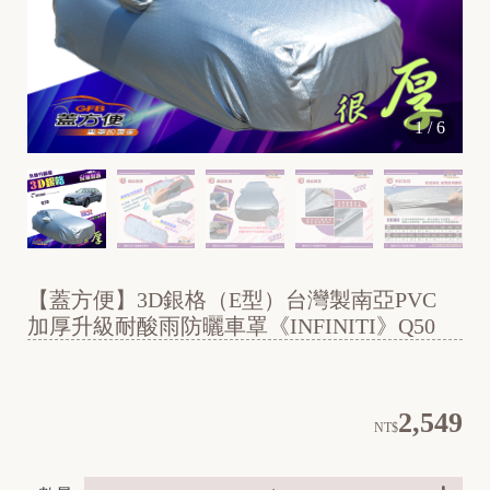
A
E
1
/
6
O
N
B
【蓋方便】3D銀格（E型）台灣製南亞PVC
加厚升級耐酸雨防曬車罩《INFINITI》Q50
2,549
NT$