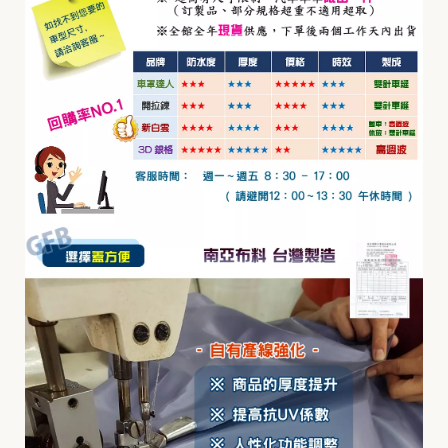
R
I
L
I
A
H
a
r
t
f
o