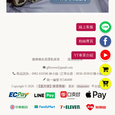
r
d
H
線上客服
O
N
粉絲專頁
D
A
YT車罩介紹
服務條款及隱私政策
退換貨政策
gfbcover@gmail.com
商品諮詢：0982-610586 林小姐 / 訂單出貨：0938-303810 陳小姐
統一編號 91540499
Copyright ©
2026
【蓋方便】車罩專家
基於
shopstore
平台提供