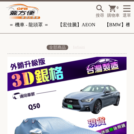
0
搜尋
購物車
選單
＝ 機車 - 龍頭罩 ＝
【宏佳騰】AEON
【BMW】機
全部商品
Infiniti
-